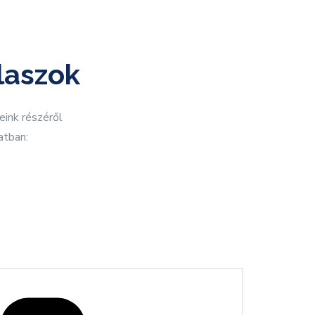
laszok
eink részéről
atban: