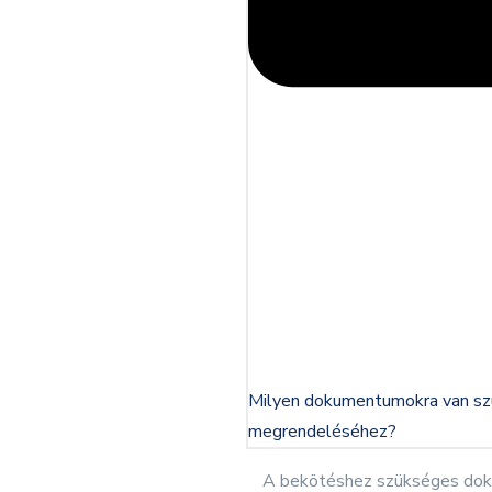
Milyen dokumentumokra van szü
megrendeléséhez?
A bekötéshez szükséges doku